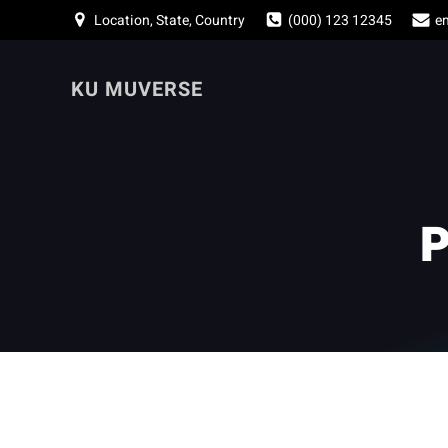
Skip
Location, State, Country
(000) 123 12345
e
to
content
KU MUVERSE
P